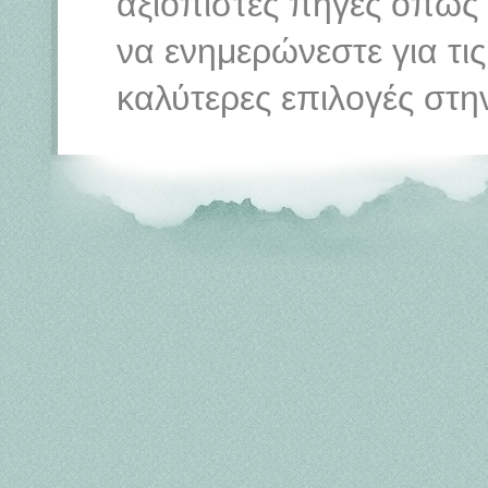
αξιόπιστες πηγές όπως
να ενημερώνεστε για τις τ
καλύτερες επιλογές στη