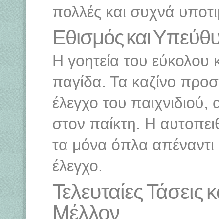
πολλές και συχνά υποτι
Εθισμός και Υπεύθυ
Η γοητεία του εύκολου κ
παγίδα. Τα καζίνο προσ
έλεγχο του παιχνιδιού,
στον παίκτη. Η αυτοπει
τα μόνα όπλα απέναντι 
έλεγχο.
Τελευταίες Τάσεις κ
Μέλλον